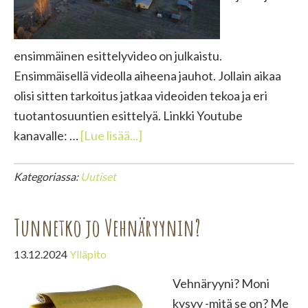
ensimmäinen esittelyvideo on julkaistu.
Ensimmäisellä videolla aiheena jauhot. Jollain aikaa
olisi sitten tarkoitus jatkaa videoiden tekoa ja eri
tuotantosuuntien esittelyä. Linkki Youtube
tietoaYoutube
kanavalle: …
[Lue lisää...]
kanava
avattu!
Kategoriassa:
Uutiset
Tunnetko jo Vehnäryynin?
13.12.2024
Ylläpito
Vehnäryyni? Moni
kysyy -mitä se on? Me