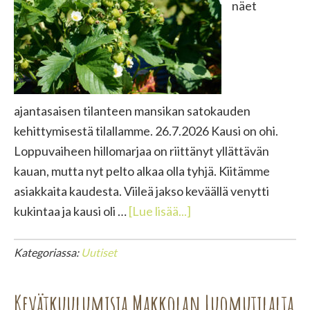
näet
ajantasaisen tilanteen mansikan satokauden
kehittymisestä tilallamme. 26.7.2026 Kausi on ohi.
Loppuvaiheen hillomarjaa on riittänyt yllättävän
kauan, mutta nyt pelto alkaa olla tyhjä. Kiitämme
asiakkaita kaudesta. Viileä jakso keväällä venytti
tietoaMansikka
kukintaa ja kausi oli …
[Lue lisää...]
aika
2026
Kategoriassa:
Uutiset
Kevätkuulumisia Makkolan Luomutilalta