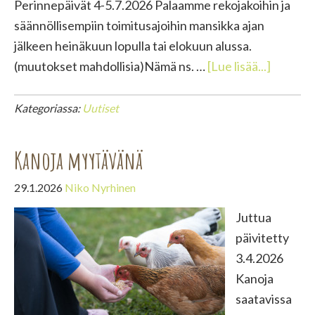
Perinnepäivät 4-5.7.2026 Palaamme rekojakoihin ja
säännöllisempiin toimitusajoihin mansikka ajan
jälkeen heinäkuun lopulla tai elokuun alussa.
tietoaTo
(muutokset mahdollisia)Nämä ns. …
[Lue lisää...]
Kategoriassa:
Uutiset
Kanoja myytävänä
29.1.2026
Niko Nyrhinen
Juttua
päivitetty
3.4.2026
Kanoja
saatavissa