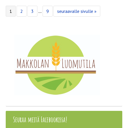
Sivu
Sivu
Sivu
Välisivut
Sivu
Siirry
1
2
3
…
9
seuraavalle sivulle »
jätetty
pois
Seuraa meitä Facebookissa!