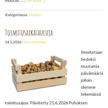
tietoaKevätkuulumisia
muutos …
[Lue lisää...]
Makkolan
Luomutilalta
Kategoriassa:
Uutiset
Toimitusaikatauluja
14.5.2026
Niko Nyrhinen
Ilmoitetaan
tiedoksi
muutamia
päivämääriä
jolloin
olemme
tekemässä
toimitusajoa: Päivitetty 21.6.2026 Puhoksen