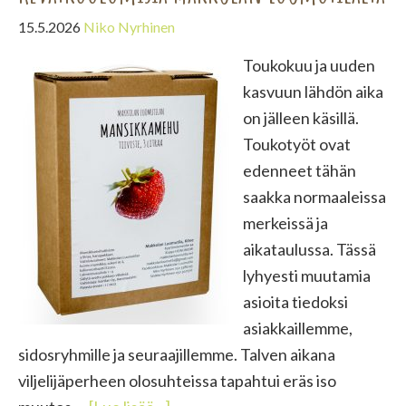
15.5.2026
Niko Nyrhinen
Toukokuu ja uuden
kasvuun lähdön aika
on jälleen käsillä.
Toukotyöt ovat
edenneet tähän
saakka normaaleissa
merkeissä ja
aikataulussa. Tässä
lyhyesti muutamia
asioita tiedoksi
asiakkaillemme,
sidosryhmille ja seuraajillemme. Talven aikana
viljelijäperheen olosuhteissa tapahtui eräs iso