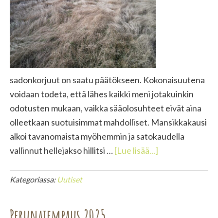
sadonkorjuut on saatu päätökseen. Kokonaisuutena
voidaan todeta, että lähes kaikki meni jotakuinkin
odotusten mukaan, vaikka sääolosuhteet eivät aina
olleetkaan suotuisimmat mahdolliset. Mansikkakausi
alkoi tavanomaista myöhemmin ja satokaudella
tietoaSadonkor
vallinnut hellejakso hillitsi …
[Lue lisää...]
uutiset,
syksy
Kategoriassa:
Uutiset
2025
Perunatempaus 2025