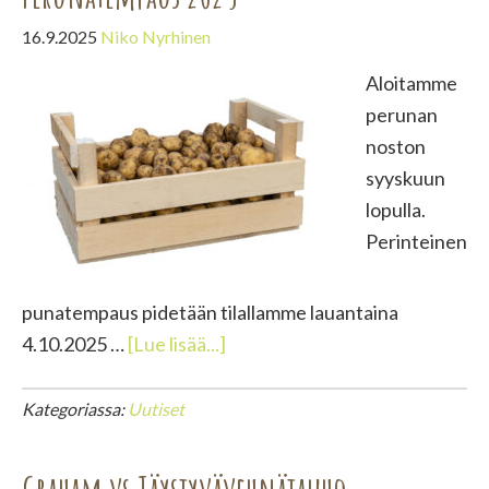
16.9.2025
Niko Nyrhinen
Aloitamme
perunan
noston
syyskuun
lopulla.
Perinteinen
punatempaus pidetään tilallamme lauantaina
tietoaPerunatempaus
4.10.2025 …
[Lue lisää...]
2025
Kategoriassa:
Uutiset