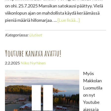
on ohi. 25.7.2025 Mansikan satokausi päättyy. Vielä
viikonlopun ajan on mahdollista käydä keräämässä
tietoaMansikka
pieniä määriä hillomarjaa. …
[Lue lisää...]
aika
2025
Kategoriassa:
Uutiset
Youtube kanava avattu!
2.2.2025
Niko Nyrhinen
Myös
Makkolan
Luomutila
on nyt
Youtube
ajassa ja