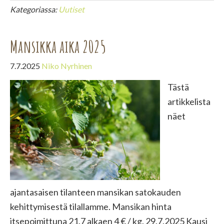
Täysjyvävehnäjauho
Kategoriassa:
Uutiset
Mansikka aika 2025
7.7.2025
Niko Nyrhinen
Tästä
artikkelista
näet
ajantasaisen tilanteen mansikan satokauden
kehittymisestä tilallamme. Mansikan hinta
itsepoimittuna 21.7 alkaen 4 € / kg. 29.7.2025 Kausi