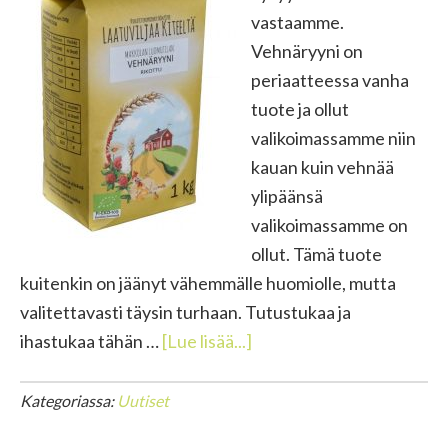
vastaamme.
Vehnäryyni on
periaatteessa vanha
tuote ja ollut
valikoimassamme niin
kauan kuin vehnää
ylipäänsä
valikoimassamme on
ollut. Tämä tuote
kuitenkin on jäänyt vähemmälle huomiolle, mutta
valitettavasti täysin turhaan. Tutustukaa ja
tietoaTunnetko
ihastukaa tähän …
[Lue lisää...]
jo
Vehnäryynin?
Kategoriassa:
Uutiset