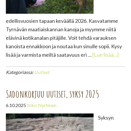
edellisvuosien tapaan keväällä 2026. Kasvatamme
Tyrnävän maatiaiskannan kanoja ja myymme niitä
elävinä kotikanalan pitäjille. Voit tehdä varauksen
kanoista ennakkoon ja noutaa kun sinulle sopii. Kysy
tieto
lisää ja varmista meiltä saatavuus eri …
[Lue lisää...]
myyt
Kategoriassa:
Uutiset
Sadonkorjuu uutiset, syksy 2025
6.10.2025
Niko Nyrhinen
Syksyn