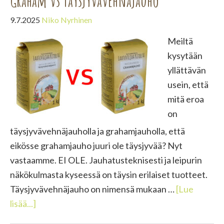
Graham vs Täysjyvävehnäjauho
9.7.2025
Niko Nyrhinen
Meiltä
kysytään
yllättävän
usein, että
mitä eroa
on
täysjyvävehnäjauholla ja grahamjauholla, että
eikösse grahamjauho juuri ole täysjyvää? Nyt
vastaamme. EI OLE. Jauhatusteknisesti ja leipurin
näkökulmasta kyseessä on täysin erilaiset tuotteet.
Täysjyvävehnäjauho on nimensä mukaan …
[Lue
tietoaGraham
lisää...]
vs