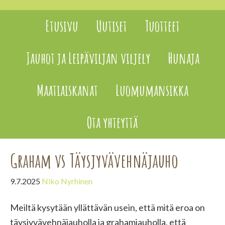
Etusivu
Uutiset
Tuotteet
Jauhot ja Leipäviljan viljely
Hunaja
Maatiaiskanat
Luomumansikka
Ota yhteyttä
Graham vs Täysjyvävehnäjauho
9.7.2025
Niko Nyrhinen
Meiltä kysytään yllättävän usein, että mitä eroa on
täysjyvävehnäjauholla ja grahamjauholla, että