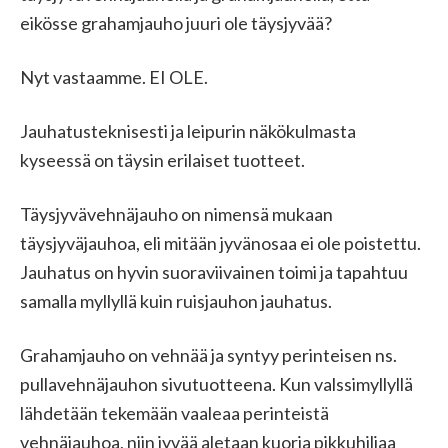
eikösse grahamjauho juuri ole täysjyvää?
Nyt vastaamme. EI OLE.
Jauhatusteknisesti ja leipurin näkökulmasta
kyseessä on täysin erilaiset tuotteet.
Täysjyvävehnäjauho on nimensä mukaan
täysjyväjauhoa, eli mitään jyvänosaa ei ole poistettu.
Jauhatus on hyvin suoraviivainen toimi ja tapahtuu
samalla myllyllä kuin ruisjauhon jauhatus.
Grahamjauho on vehnää ja syntyy perinteisen ns.
pullavehnäjauhon sivutuotteena. Kun valssimyllyllä
lähdetään tekemään vaaleaa perinteistä
vehnäjauhoa, niin jyvää aletaan kuoria pikkuhiljaa