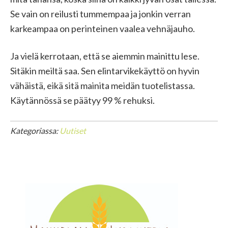
Se vain on reilusti tummempaa ja jonkin verran
karkeampaa on perinteinen vaalea vehnäjauho.
Ja vielä kerrotaan, että se aiemmin mainittu lese.
Sitäkin meiltä saa. Sen elintarvikekäyttö on hyvin
vähäistä, eikä sitä mainita meidän tuotelistassa.
Käytännössä se päätyy 99 % rehuksi.
Kategoriassa:
Uutiset