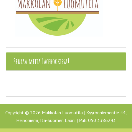
Seuraa meitä Facebookissa!
Copyright © 2026 Makkolan Luomutila | Kyyrönniementie 44,
Heinoniemi, Itä-Suomen Lääni | Puh. 050 3386243