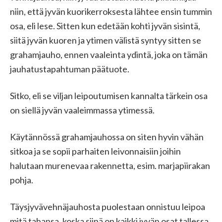
niin, että jyvän kuorikerroksesta lähtee ensin tummin
osa, eli lese. Sitten kun edetään kohti jyvän sisintä,
siitä jyvän kuoren ja ytimen välistä syntyy sitten se
grahamjauho, ennen vaaleinta ydintä, joka on tämän
jauhatustapahtuman päätuote.
Sitko, eli se viljan leipoutumisen kannalta tärkein osa
on siellä jyvän vaaleimmassa ytimessä.
Käytännössä grahamjauhossa on siten hyvin vähän
sitkoa ja se sopii parhaiten leivonnaisiin joihin
halutaan murenevaa rakennetta, esim. marjapiirakan
pohja.
Täysjyvävehnäjauhosta puolestaan onnistuu leipoa
mitä tahansa, koska siinä on kaikki jyvän osat tallessa.