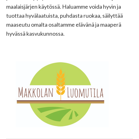
maalaisjärjen käytössä. Haluamme voida hyvin ja
tuottaa hyvälaatuista, puhdasta ruokaa, säilyttää
maaseutu omalta osaltamme elävänä ja maaperä
hyvässä kasvukunnossa.