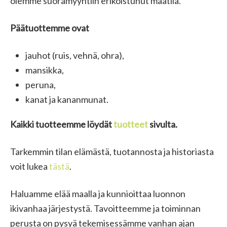
olemme suoramyyntiin erikoistunut maatila.
Päätuottemme ovat
jauhot (ruis, vehnä, ohra),
mansikka,
peruna,
kanat ja kananmunat.
Kaikki tuotteemme löydät
tuotteet
sivulta.
Tarkemmin tilan elämästä, tuotannosta ja historiasta
voit lukea
tästä
.
Haluamme elää maalla ja kunnioittaa luonnon
ikivanhaa järjestystä. Tavoitteemme ja toiminnan
perusta on pysyä tekemisessämme vanhan ajan