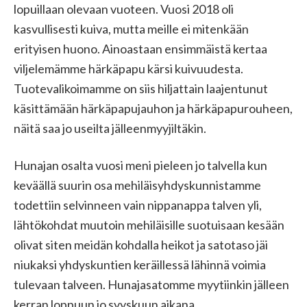
lopuillaan olevaan vuoteen. Vuosi 2018 oli
kasvullisesti kuiva, mutta meille ei mitenkään
erityisen huono. Ainoastaan ensimmäistä kertaa
viljelemämme härkäpapu kärsi kuivuudesta.
Tuotevalikoimamme on siis hiljattain laajentunut
käsittämään härkäpapujauhon ja härkäpapurouheen,
näitä saa jo useilta jälleenmyyjiltäkin.
Hunajan osalta vuosi meni pieleen jo talvella kun
keväällä suurin osa mehiläisyhdyskunnistamme
todettiin selvinneen vain nippanappa talven yli,
lähtökohdat muutoin mehiläisille suotuisaan kesään
olivat siten meidän kohdalla heikot ja satotaso jäi
niukaksi yhdyskuntien keräillessä lähinnä voimia
tulevaan talveen. Hunajasatomme myytiinkin jälleen
kerran loppuun jo syyskuun aikana.