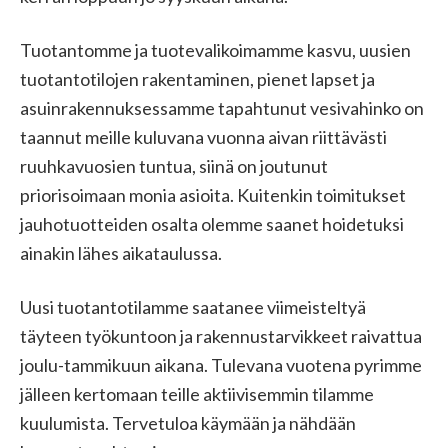
Tuotantomme ja tuotevalikoimamme kasvu, uusien
tuotantotilojen rakentaminen, pienet lapset ja
asuinrakennuksessamme tapahtunut vesivahinko on
taannut meille kuluvana vuonna aivan riittävästi
ruuhkavuosien tuntua, siinä on joutunut
priorisoimaan monia asioita. Kuitenkin toimitukset
jauhotuotteiden osalta olemme saanet hoidetuksi
ainakin lähes aikataulussa.
Uusi tuotantotilamme saatanee viimeisteltyä
täyteen työkuntoon ja rakennustarvikkeet raivattua
joulu-tammikuun aikana. Tulevana vuotena pyrimme
jälleen kertomaan teille aktiivisemmin tilamme
kuulumista. Tervetuloa käymään ja nähdään