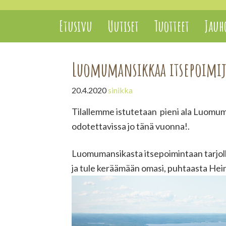
Etusivu
Uutiset
Tuotteet
Jauho
Luomumansikkaa itsepoimijo
20.4.2020
sinikka
Tilallemme istutetaan pieni ala Luomuma
odotettavissa jo tänä vuonna!.
Luomumansikasta itsepoimintaan tarjoll
ja tule keräämään omasi, puhtaasta He