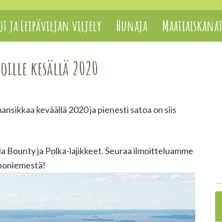
t ja Leipäviljan viljely
Hunaja
Maatiaiskana
ille kesällä 2020
nsikkaa keväällä 2020 ja pienesti satoa on siis
a Bounty ja Polka-lajikkeet. Seuraa ilmoitteluamme
inoniemestä!