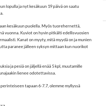
un lopulla ja nyt kesäkuun 19 päivä on saatu
a.
paan kesäkuun puolella. Myös tuorehernettä,
nä vuonna. Kuviot on hyvin pitkälti edellisvuosien
ormaalisti. Kanat on myyty, mitä myydä on ja munien
mutta paranee jälleen syksyn mittaan kun nuorikot
uksia ja pesiä on jäljellä enää 5 kpl, muutamille
hunajaakin lienee odotettavissa.
 perinteiseen tapaan 6-7.7, olemme myllyssä
ssa.