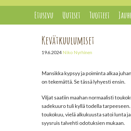
Etusivu
Uutiset
Tuotteet
Jauho
Kevätkuulumiset
19.6.2024
Niko Nyrhinen
Mansikka kypsyy ja poiminta alkaa juha
on tekemättä. Se tässä lyhyesti ensin.
Viljat saatiin maahan normaalisti toukok
sadekuuro tuli kyllä todella tarpeeseen. 
toukokuu, vielä alkukuusta satoi lunta ja 
syysruis talvehti odotuksien mukaan.