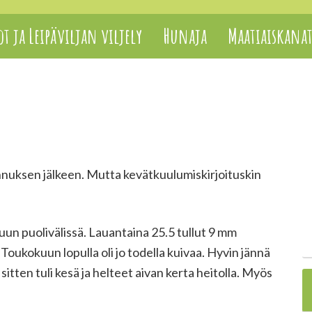
t ja Leipäviljan viljely
Hunaja
Maatiaiskana
nnuksen jälkeen. Mutta kevätkuulumiskirjoituskin
uun puolivälissä. Lauantaina 25.5 tullut 9 mm
Toukokuun lopulla oli jo todella kuivaa. Hyvin jännä
sitten tuli kesä ja helteet aivan kerta heitolla. Myös