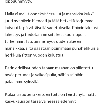
loppuunmyyty.
Halla ei meillä onneksi vieraillut ja mansikka kukkii
juuri nyt oikein hienosti ja tällä hetkellä torjumme
kuivuutta päivittäisellä sadetuksella. Poimintakausi
lähestyy ja tiedotamme siitä kesäkuun lopulla
tarkemmin. Istutimme myös uuden alueen
mansikkaa, siitä päästään poimimaan punahehkuisia
herkkuja sitten vuoden kuluttua.
Parin edellisvuoden tapaan maahan on piilotettu
myös perunaa ja valkosipulia, näihin asioihin
palaamme syksyllä.
Kokonaisuutena kertoen töitä on teettänyt, mutta
kasvukausi on tässä vaiheessa edennyt