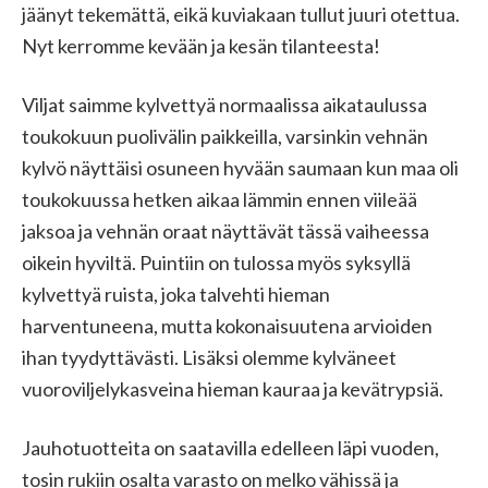
jäänyt tekemättä, eikä kuviakaan tullut juuri otettua.
Nyt kerromme kevään ja kesän tilanteesta!
Viljat saimme kylvettyä normaalissa aikataulussa
toukokuun puolivälin paikkeilla, varsinkin vehnän
kylvö näyttäisi osuneen hyvään saumaan kun maa oli
toukokuussa hetken aikaa lämmin ennen viileää
jaksoa ja vehnän oraat näyttävät tässä vaiheessa
oikein hyviltä. Puintiin on tulossa myös syksyllä
kylvettyä ruista, joka talvehti hieman
harventuneena, mutta kokonaisuutena arvioiden
ihan tyydyttävästi. Lisäksi olemme kylväneet
vuoroviljelykasveina hieman kauraa ja kevätrypsiä.
Jauhotuotteita on saatavilla edelleen läpi vuoden,
tosin rukiin osalta varasto on melko vähissä ja