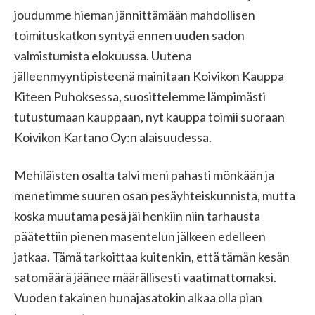
joudumme hieman jännittämään mahdollisen
toimituskatkon syntyä ennen uuden sadon
valmistumista elokuussa. Uutena
jälleenmyyntipisteenä mainitaan Koivikon Kauppa
Kiteen Puhoksessa, suosittelemme lämpimästi
tutustumaan kauppaan, nyt kauppa toimii suoraan
Koivikon Kartano Oy:n alaisuudessa.
Mehiläisten osalta talvi meni pahasti mönkään ja
menetimme suuren osan pesäyhteiskunnista, mutta
koska muutama pesä jäi henkiin niin tarhausta
päätettiin pienen masentelun jälkeen edelleen
jatkaa. Tämä tarkoittaa kuitenkin, että tämän kesän
satomäärä jäänee määrällisesti vaatimattomaksi.
Vuoden takainen hunajasatokin alkaa olla pian