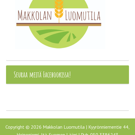
Seuraa meitä Facebookissa!
Copyright © 2026 Makkolan Luomutila | Kyyrönniementie 44,
Heinoniemi, Itä-Suomen Lääni | Puh. 050 3386243