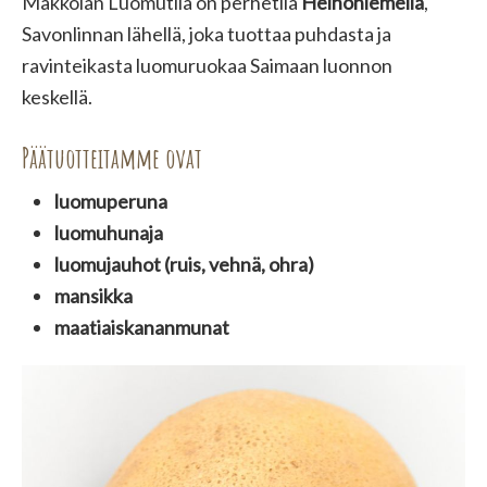
Makkolan Luomutila on perhetila
Heinoniemellä
,
Savonlinnan lähellä, joka tuottaa puhdasta ja
ravinteikasta luomuruokaa Saimaan luonnon
keskellä.
Päätuotteitamme ovat
luomuperuna
luomuhunaja
luomujauhot (ruis, vehnä, ohra)
mansikka
maatiais­kananmunat